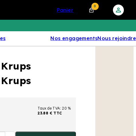
0
panier
res
Nos engagements
Nous rejoindre
t Krups
t Krups
Taux de TVA: 20 %
23.88 € TTC