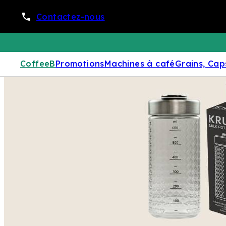
Contactez-nous
CoffeeB
Promotions
Machines à café
Grains, Cap