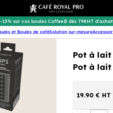
-15% sur vos boules CoffeeB dès 79€HT d'achat
sules et Boules de café
Solution sur-mesure
Accessoi
Pot à lai
Pot à lai
19.90 € HT