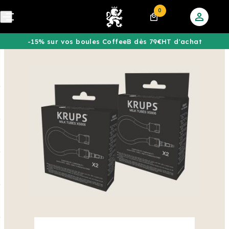
0
-15% sur vos boules CoffeeB dès 79€HT d'achat