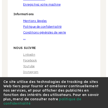
Enregistrez votre machine
Informations
Mentions légales
Politique de confidentialité
Conditions générales de vente
...
NOUS SUIVRE
Linkedin
Facebook
Youtube
Instagram
Ce site utilise des technologies de tracking de sites
Web tiers pour fournir et améliorer continuellement
nos services, et pour afficher des publicités en
fonction des intérêts des utilisateurs. Pour en savoir
plus, merci de consulter notre
politique de
* Marque propriété de tiers sans aucune relation avec
Café Royal Pro SAS | © 2018 Café Royal
confidentialité