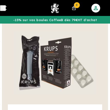
0
-15% sur vos boules CoffeeB dès 79€HT d'achat