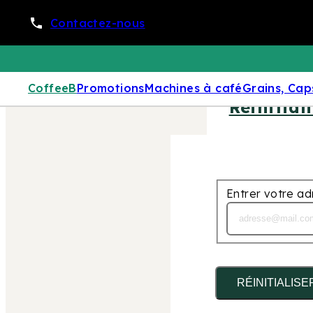
Contactez-nous
CoffeeB
Promotions
Machines à café
Grains, Cap
Réinitial
Entrer votre ad
RÉINITIALISE