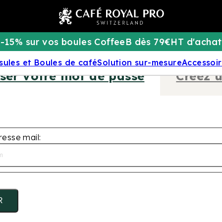
-15% sur vos boules CoffeeB dès 79€HT d'achat
sules et Boules de café
Solution sur-mesure
Accessoi
iser votre mot de passe
Créez 
resse mail:
R