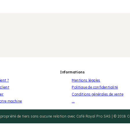
Informations
ient ?
Mentions légales
client
Politique de confidentialité
er
Conditions générales de vente
votre machine
...
propriété de tiers sans aucune relation avec Café Royal Pro SAS | © 2018 