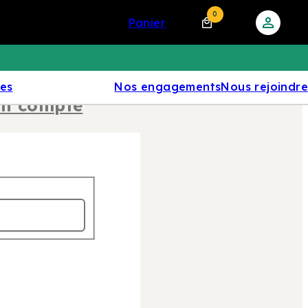
0
panier
res
Nos engagements
Nous rejoindre
un compte