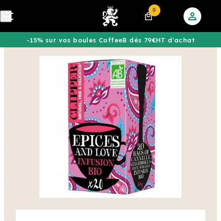
0
-15% sur vos boules CoffeeB dès 79€HT d'achat