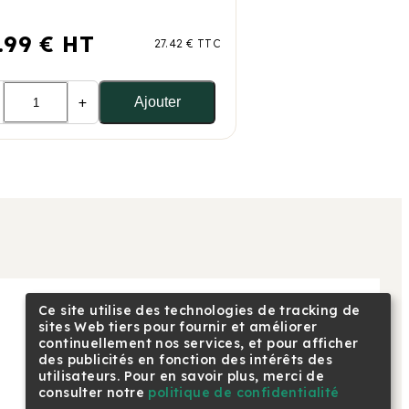
.99 € HT
27.42 € TTC
+
Ajouter
Ce site utilise des technologies de tracking de
sites Web tiers pour fournir et améliorer
NOUS SUIVRE
continuellement nos services, et pour afficher
Linkedin
des publicités en fonction des intérêts des
Facebook
utilisateurs. Pour en savoir plus, merci de
consulter notre
politique de confidentialité
Youtube