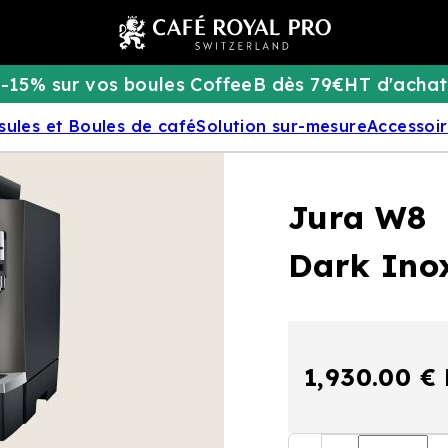
-15% sur vos boules CoffeeB dès 79€HT d'achat
sules et Boules de café
Solution sur-mesure
Accessoi
Jura W8
Dark Ino
1,930.00 €