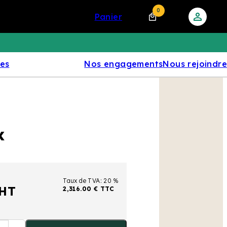
0
panier
res
Nos engagements
Nous rejoindre
x
Taux de TVA: 20 %
 HT
2,316.00 € TTC