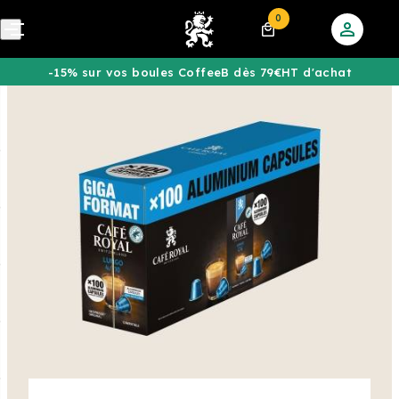
0
-15% sur vos boules CoffeeB dès 79€HT d'achat