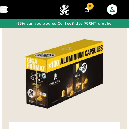
0
-15% sur vos boules CoffeeB dès 79€HT d'achat