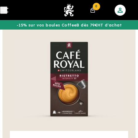
0
-15% sur vos boules CoffeeB dès 79€HT d'achat