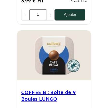
3.99 € HT
4.21 € TTC
-
+
Ajouter
COFFEE B : Boite de 9
Boules LUNGO