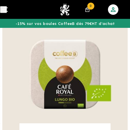
0
-15% sur vos boules CoffeeB dès 79€HT d'achat