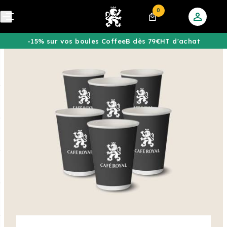
0
-15% sur vos boules CoffeeB dès 79€HT d'achat